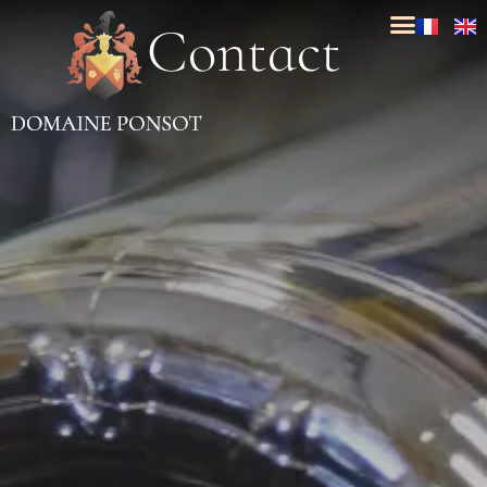
C
o
n
t
a
c
t