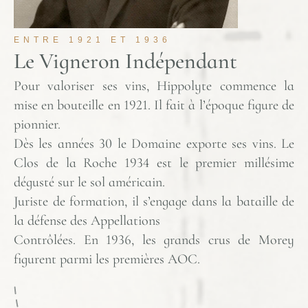
ENTRE 1921 ET 1936
Le Vigneron Indépendant
Pour valoriser ses vins, Hippolyte commence la
mise en bouteille en 1921. Il fait à l’époque figure de
pionnier.
Dès les années 30 le Domaine exporte ses vins. Le
Clos de la Roche 1934 est le premier millésime
dégusté sur le sol américain.
Juriste de formation, il s’engage dans la bataille de
la défense des Appellations
Contrôlées. En 1936, les grands crus de Morey
figurent parmi les premières AOC.