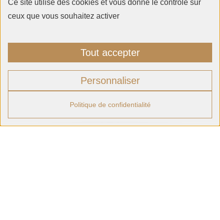
Ce site utilise des cookies et vous donne le contrôle sur
ceux que vous souhaitez activer
Copyright © DOMAINE PONSOT ® 2024, Tous
droits réservés
Mentions légales
Tout accepter
BWA : création site Internet Dijon
©Airvue
Personnaliser
Politique de confidentialité