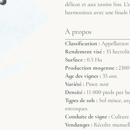
délicat et aux tanins fins. L’
harmonieux avec une finale 
À propos
Classification :
Appellation
Rendement visé :
35 hectoli
Surface :
0.5 Ha
Production moyenne :
2300 
Âge des vignes :
35 ans
Variété :
Pinot noir
Densité :
11 000 pieds par h
Types de sols :
Sol mince, arg
entroques.
Conduite de vigne :
Culture
Vendanges :
Récolte manuelle