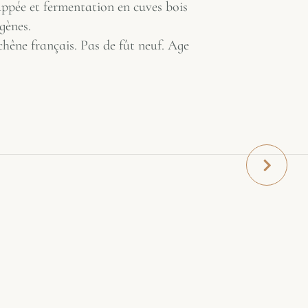
ppée et fermentation en cuves bois
gènes.
chêne français. Pas de fût neuf. Age