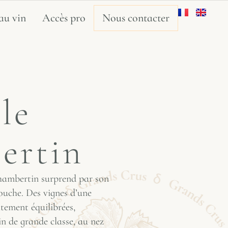
au vin
Accès pro
Nous contacter
le
ertin
ambertin surprend par son
ouche. Des vignes d’une
tement équilibrées,
n de grande classe, au nez