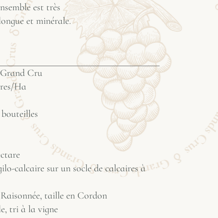
ensemble est très
longue et minérale.
 Grand Cru
tres/Ha
bouteilles
ectare
ilo-calcaire sur un socle de calcaires à
 Raisonnée, taille en Cordon
, tri à la vigne